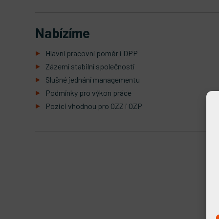
Nabízíme
Hlavní pracovní poměr i DPP
Zázemí stabilní společnosti
Slušné jednání managementu
Podmínky pro výkon práce
Pozici vhodnou pro OZZ i OZP