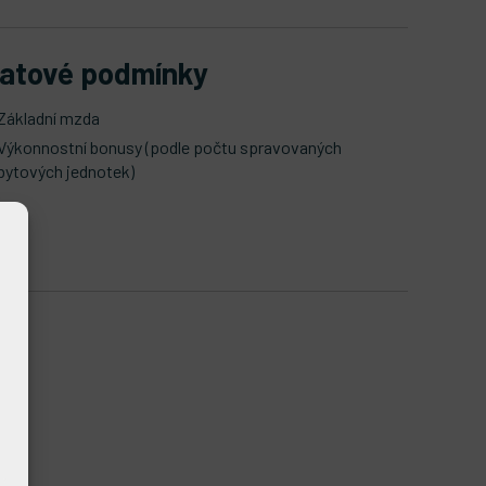
latové podmínky
Základní mzda
Výkonnostní bonusy (podle počtu spravovaných
bytových jednotek)