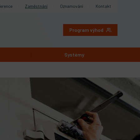
ference
Zaměstnání
Oznamování
Kontakt
Program výhod
Systémy