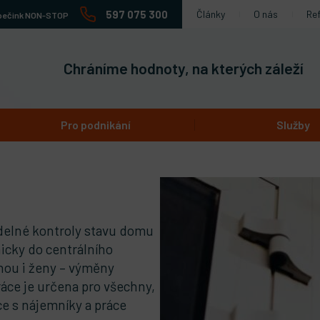
597 075 300
Články
O nás
Re
pečink NON-STOP
Chráníme hodnoty, na kterých záleží
Pro podnikání
Služby
delné kontroly stavu domu
icky do centrálního
dnou i ženy – výměny
ráce je určena pro všechny,
e s nájemníky a práce