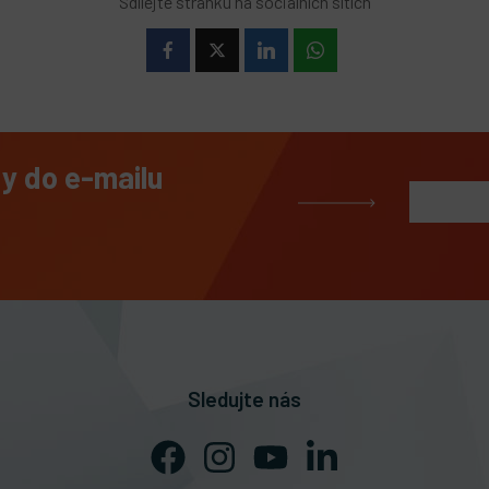
Sdílejte stránku na sociálních sítích
dy do e-mailu
Sledujte nás