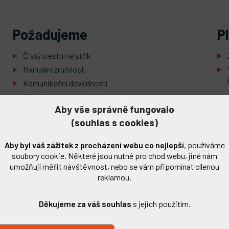
Požadujeme
P
Čistý trestní rejstřík
Manuální zručnost
Komunikační dovednosti
Odpovědný a poctivý přístup
Aby vše správně fungovalo
Samostatnost
(souhlas s cookies)
Aby byl váš zážitek z procházení webu co nejlepší
, používáme
Máte zájem o toto pracovní místo?
soubory cookie. Některé jsou nutné pro chod webu, jiné nám
umožňují měřit návštěvnost, nebo se vám připomínat cílenou
reklamou.
Vyplňte a odešlete formulář a my vám dáme vědět.
Děkujeme za váš souhlas
s jejich použitím.
Jméno
*