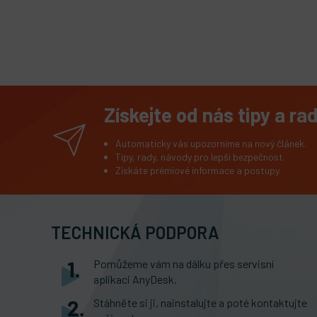
Získejte od nás tipy a ra
Automaticky vás upozorníme na nový článek.
Tipy, rady, návody pro lepší bezpečnost.
Získáte prémiové informace a postupy.
TECHNICKÁ PODPORA
Pomůžeme vám na dálku přes servisní
aplikaci AnyDesk.
Stáhněte si ji, nainstalujte a poté kontaktujte