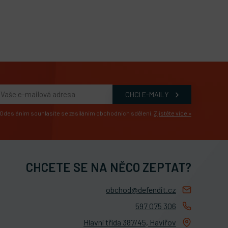
Odesláním souhlasíte se zasíláním obchodních sdělení.
Zjistěte více »
CHCETE SE NA NĚCO ZEPTAT?
obchod@defendit.cz
597 075 306
Hlavní třída 387/45, Havířov