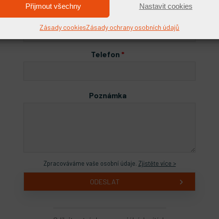
Přijmout všechny
Nastavit cookies
E-mail
*
Zásady cookies
Zásady ochrany osobních údajů
Telefon
*
Poznámka
Zpracováváme vaše osobní údaje.
Zjistěte více >